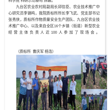
科学院“科研示范基地”牌匾。
九台区农业农村局副局长邱信臣、农业技术推广中
心研究员李镝鸣，我院质标所所长李飞武、党支部书记
张秀侠，质标所作物质量安全生产团队、九台区农业技
术推广中心、以及来自全区16个乡镇（街道）新型农业
经营主体负责人近100人参加了现场会。
（质标所 曹庆军 杨浩）