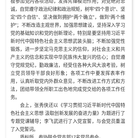
极参加党内各项活动，发挥先锋模范作用；对党绝对忠
诚，自觉遵守政治纪律和政治规矩，树牢“四个意识”、坚
定“四个自信”、坚决做到拥护“两个确立”，做到“两个维
护”；不断改造主观世界，加强思想建设，坚持深入学习
党的基础知识和党的创新理论，特别是要坚持用习近平
新时代中国特色社会主义思想武装头脑；不断加强党性
锻炼，进一步坚定马克思主义的信仰，对社会主义和共
产主义的信念和实现中华民族伟大复兴的信心；自觉遵
守党规党纪，勤政廉洁，经受住各种大风大浪考验，树
立党员领导干部良好形象；各项工作中要发挥表率作
用，认真听取党内外群众意见，不断改进工作方式和方
法，团结带领全所职工出色地完成党交给的各项工作任
务。
会上，张秀侠还以《学习贯彻习近平新时代中国特
色社会主义思想 汲取创新发展的奋进力量》为题进行了
专题党课辅导；李飞武进行了入党宣誓，与会党员重温
了入党誓词。
质标所、参协联合党支部17名党员参会。