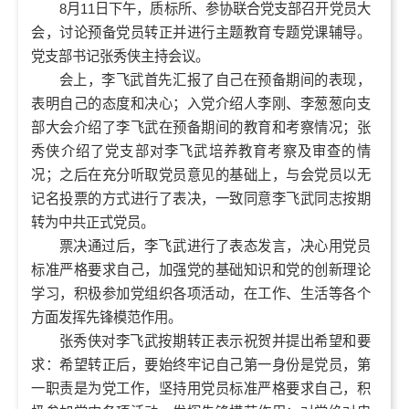
8月11日下午，质标所、参协联合党支部召开党员大
会，讨论预备党员转正并进行主题教育专题党课辅导。
党支部书记张秀侠主持会议。
会上，李飞武首先汇报了自己在预备期间的表现，
表明自己的态度和决心；入党介绍人李刚、李葱葱向支
部大会介绍了李飞武在预备期间的教育和考察情况；张
秀侠介绍了党支部对李飞武培养教育考察及审查的情
况；之后在充分听取党员意见的基础上，与会党员以无
记名投票的方式进行了表决，一致同意李飞武同志按期
转为中共正式党员。
票决通过后，李飞武进行了表态发言，决心用党员
标准严格要求自己，加强党的基础知识和党的创新理论
学习，积极参加党组织各项活动，在工作、生活等各个
方面发挥先锋模范作用。
张秀侠对李飞武按期转正表示祝贺并提出希望和要
求：希望转正后，要始终牢记自己第一身份是党员，第
一职责是为党工作，坚持用党员标准严格要求自己，积