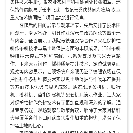
条耕技术手册”；省农业农村厅科技处副处长张海军、环
保站任启彪与所长李飞武、书记张秀侠共同为农场“农业
重大技术协同推广项目基地”进行揭牌。
在随后的田间展示与观摩环节，先后安排了技术田
间观摩、专家答疑、机具作业演示与政策解读等四个环
节内容，全面展示了我院与德强农场合作以来在保护性
耕作条耕技术与黑土地保护方面的丰硕成果。通过条耕
种植技术模式下秸秆腐解、根系发育以及玉米大豆轮
作、玉米大豆间作、播种质量提升技术、定位试验剖面
观察等内容展示，让现场农户亲眼见证了德强农场在保
护性耕作条耕种植技术实现黑土地保护与作物单产提升
等方面技术优势与显著成效。通过现场条耕机、归行
机、播种机、苗期深松机等配套机具演示作业，让大家
对保护性耕作条耕技术有了更加直观和深入的了解。通
过专家答疑、现场观摩与政策解读，解除了大家对秸秆
大量覆盖条件下田间病虫害发生加重的担忧，增强了保
护黑土地的信心。