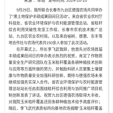
来源 ：
本站
发布时间:
2024-10-10
9月29日，我所联合长春市九台区德强农场共同举办
了“黑土地保护丰硕成果田间日活动”。来自省农业农村厅
科技处、省农业环境保护与农村能源管理总站、省秸秆
综合利用突破性攻坚工作组、长春市农机技术推广总
站、九台区农业农村局，以及来自榆树、德惠、东丰等
地合作社与农场代表共150余人参加了此次活动。
在开幕式上，所长李飞武致辞，他首先对农场首届
丰硕成果田间日的举办表示热烈的祝贺，肯定了作物质
量安全生产研究团队在玉米秸秆覆盖条耕种植技术创新
与应用等方面所做的努力，并勉励科研人员聚集土壤健
康与作物质量安全加强科研创新，期待与德强农场未来
继续加强务实深入合作。省农业环境保护与农村能源管
理总站站长任启彪围绕秸秆综合利用与协同推广项目机
制创新发表了讲话，祝贺九台区德强农场取得大丰收，
对我院玉米秸秆覆盖还田条耕种植技术给予高度评价；
随后，李飞武代表质标所向基地农场捐赠“玉米秸秆覆盖