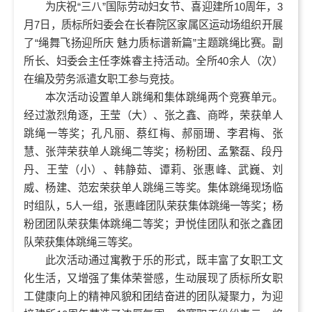
为庆祝“三八”国际劳动妇女节、喜迎建所10周年，3
月7日，质标所妇委会在长春院区家属区运动场组织开展
了“绳舞飞扬迎所庆 魅力质标谱新篇”主题跳绳比赛。副
所长、妇委会主任李姝睿主持活动。全所40余人（次）
在编及劳务派遣女职工参与竞技。
本次活动设置单人跳绳和集体跳绳两个竞赛单元。
经过激烈角逐，王莹（大）、张之鑫、商晔，荣获单人
跳绳一等奖；孔凡丽、蔡红梅、郝丽珊、李君梅、张
慧、张萍荣获单人跳绳二等奖；杨粉团、孟繁磊、段丹
丹、王莹（小）、韩静茹、谭莉、张惠峰、武巍、刘
威、杨建、范宏荣获单人跳绳三等奖。集体跳绳现场临
时组队，5人一组，张惠峰团队荣获集体跳绳一等奖；杨
粉团团队荣获集体跳绳二等奖；尹悦佳团队和张之鑫团
队荣获集体跳绳三等奖。
此次活动通过寓教于乐的形式，既丰富了女职工文
化生活，又增强了集体荣誉感，生动展现了质标所女职
工健康向上的精神风貌和团结奋进的团队凝聚力，为迎