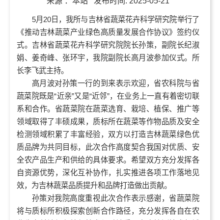
来源 ：
本站
发布时间:
2025-05-21
5月20日，我所与吉林省蔬菜花卉科学研究院举行了
《推动吉林蔬菜产业绿色高质量发展合作协议》签约仪
式。吉林省蔬菜花卉科学研究院院长孙策，副院长纪淑
娟、姜奇峰、张环宇，我院副院长高月波参加仪式。所
长李飞武主持。
高月波对孙策一行的到来表示欢迎，省农科院与省
蔬菜院既是“近亲”又是“近邻”，在业务上一直有着密切联
系和合作。省蔬菜院在蔬菜选育、栽培、植保、推广等
领域取得了丰硕成果，质标所在蔬菜等作物品质及安全
检测领域积累了丰富经验，双方以打造吉林蔬菜绿色优
质品牌为共同目标，此次合作高度契合我国对优质、安
全农产品生产和供给的具体要求。希望双方充分发挥各
自资源优势，深化互补协作，扎实推进各项工作落地见
效，为吉林蔬菜品质提升和品牌打造做出贡献。
孙策对我院高度重视此次合作表示感谢，省蔬菜院
将与质标所积极探索创新合作路径，充分发挥各自在农