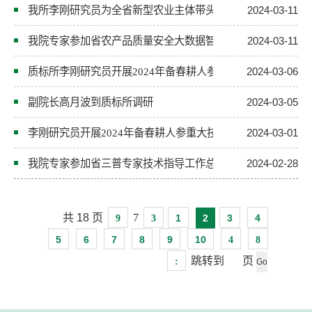
我所李刚研究员为全省新型农业主体带头人授课
2024-03-11
我院专家参加省农产品质量安全大数据智慧监管平台宣传培训
2024-03-11
质标所李刚研究员开展2024年备春耕人参重大技术协同推广
2024-03-06
副院长高月波到质标所调研
2024-03-05
李刚研究员开展2024年备春耕人参重大技术协同推广培训
2024-03-01
我院专家参加省三普专家技术指导工作总结会
2024-02-28
共
18
页
7
1
2
3
4
9
3
5
6
7
8
9
10
4
8
跳转到
页
: