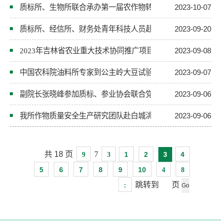
质标所、生物所联合承办第一届农作物转化体目标性状综合评
2023-10-07
质标所、经信所、财务处青年科技人员赴我院水稻基地嘎什根
2023-09-20
2023年吉林省农业重大技术协同推广项目田间技术培训会在
2023-09-08
中国农科院油料所专家到公主岭大豆试验基地调研
2023-09-07
副院长张晓峰参加质标、参业协会联合党支部专题组织生活会
2023-09-06
我所作物质量安全生产研究团队赴白城洮北区开展保护性耕作
2023-09-06
共
18
页
7
1
2
3
4
9
3
5
6
7
8
9
10
4
8
跳转到
页
: